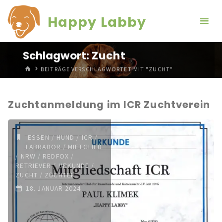
Zum
Happy Labby
Inhalt
springen
Schlagwort:
Zucht
START
BEITRÄGE VERSCHLAGWORTET MIT "ZUCHT"
Zuchtanmeldung im ICR Zuchtverein
ESSEN
/
HUND
/
ICR
/
LABRADOR
/
MIETGLIED
/
NRW
/
REDFOX
/
RETRIEVER
/
URKUNDE
/
ZUCHT
/
ZÜCHTER
18. JANUAR 2024