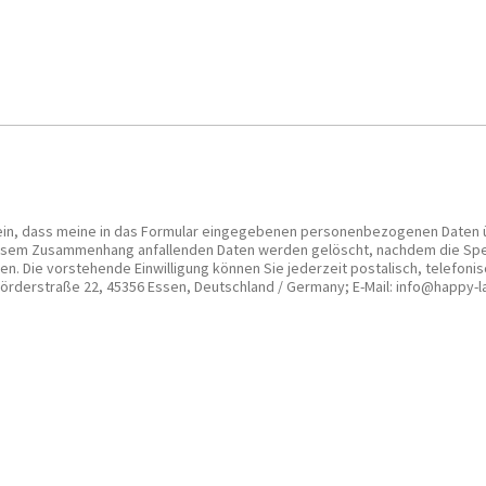
en) ein, dass meine in das Formular eingegebenen personenbezogenen Daten
iesem Zusammenhang anfallenden Daten werden gelöscht, nachdem die Speich
n. Die vorstehende Einwilligung können Sie jederzeit postalisch, telefoni
örderstraße 22, 45356 Essen, Deutschland / Germany; E-Mail: info@happy-