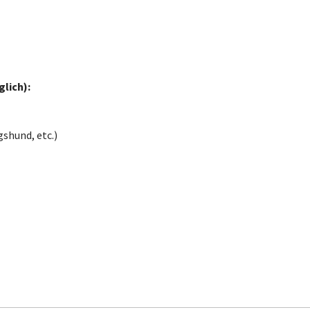
lich):
shund, etc.)