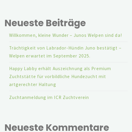
für
Neueste Beiträge
vorbildliche
Willkommen, kleine Wunder – Junos Welpen sind da!
Hundezucht
Trächtigkeit von Labrador-Hündin Juno bestätigt –
mit
Welpen erwartet im September 2025.
artgerechter
Happy Labby erhält Auszeichnung als Premium
Haltung"
Zuchtstätte für vorbildliche Hundezucht mit
artgerechter Haltung
Zuchtanmeldung im ICR Zuchtverein
Neueste Kommentare