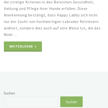
die strenge Kriterien in den Bereichen Gesundheit,
Haltung und Pflege ihrer Hunde erfüllen. Diese
Anerkennung bestätigt, dass Happy Labby sich nicht
nur der Zucht von hochwertigen Labrador Retrievern
widmet, sondern dies auch auf eine Weise tut, die das
Wohl …
"Happy
WEITERLESEN
Labby
erhält
Auszeichnung
als
Suchen
Premium
Suchen
Zuchtstätte