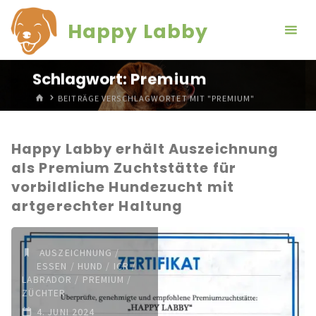
Zum
Happy Labby
Inhalt
springen
Schlagwort:
Premium
START
BEITRÄGE VERSCHLAGWORTET MIT "PREMIUM"
Happy Labby erhält Auszeichnung
als Premium Zuchtstätte für
vorbildliche Hundezucht mit
artgerechter Haltung
AUSZEICHNUNG
/
ESSEN
/
HUND
/
ICR
/
LABRADOR
/
PREMIUM
/
ZÜCHTER
4. JUNI 2024